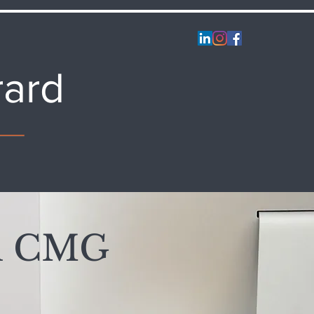
rard
il CMG