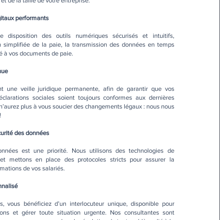
t de la taille de votre entreprise.
igitaux performants
disposition des outils numériques sécurisés et intuitifs,
 simplifiée de la paie, la transmission des données en temps
sé à vos documents de paie.
nue
 une veille juridique permanente, afin de garantir que vos
éclarations sociales soient toujours conformes aux dernières
n’aurez plus à vous soucier des changements légaux : nous nous
!
écurité des données
nnées est une priorité. Nous utilisons des technologies de
et mettons en place des protocoles stricts pour assurer la
rmations de vos salariés.
nnalisé
, vous bénéficiez d’un interlocuteur unique, disponible pour
ons et gérer toute situation urgente. Nos consultantes sont