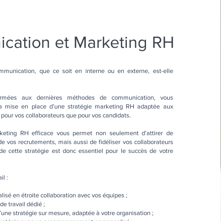
cation et Marketing RH
mmunication, que ce soit en interne ou en externe, est-elle
ormées aux dernières méthodes de communication, vous
 mise en place d’une stratégie marketing RH adaptée aux
t pour vos collaborateurs que pour vos candidats.
keting RH efficace vous permet non seulement d’attirer de
de vos recrutements, mais aussi de fidéliser vos collaborateurs
de cette stratégie est donc essentiel pour le succès de votre
l :
éalisé en étroite collaboration avec vos équipes ;
e travail dédié ;
d’une stratégie sur mesure, adaptée à votre organisation ;