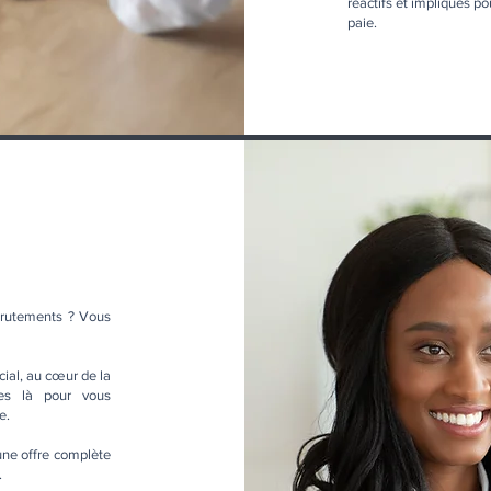
réactifs et impliqués p
paie.
crutements ? Vous
cial, au cœur de la
es là pour vous
e.
une offre complète
.