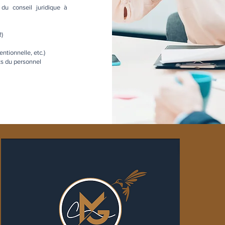
u conseil juridique à
R)
ntionnelle, etc.)
ts du personnel