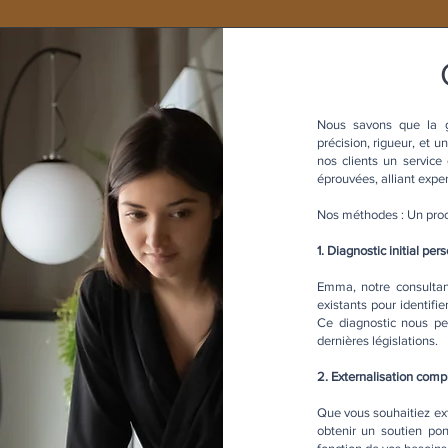
Nous savons que la g
précision, rigueur, et u
nos clients un service
éprouvées, alliant expe
Nos méthodes : Un proc
1. Diagnostic initial per
Emma, notre consultan
existants pour identifi
Ce diagnostic nous pe
dernières législations.
2. Externalisation compl
Que vous souhaitiez ext
obtenir un soutien pon