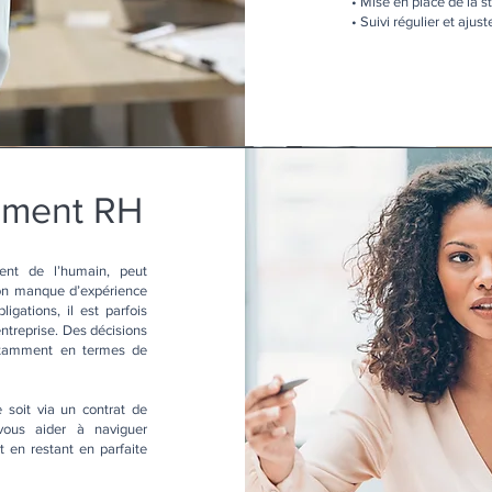
• Mise en place de la 
• Suivi régulier et ajus
ement RH
ent de l’humain, peut
’on manque d’expérience
gations, il est parfois
 entreprise. Des décisions
otamment en termes de
soit via un contrat de
ous aider à naviguer
 en restant en parfaite