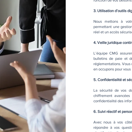
fonction de vos besoins e
3. Utilisation d’outils d
Nous mettons à votre 
permettant une gestion
réel et un accès sécuri
4. Veille juridique conti
L’équipe CMG assurent
bulletins de paie et d
réglementations. Vous 
en occupons pour vous 
5. Confidentialité et s
La sécurité de vos do
chiffrement avancées 
confidentialité des info
6. Suivi réactif et perso
Avec nous à vos côtés
répondre à vos questi